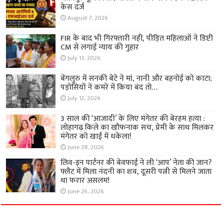
केस दर्ज
August 7, 2026
FIR के बाद भी गिरफ्तारी नहीं, पीड़ित महिलाओं ने डिप्टी
CM से लगाई न्याय की गुहार
July 13, 2026
बेंगलुरु में सनकी बेटे ने मां, नानी और बहनोई को काटा;
पड़ोसियों ने कमरे में किया बंद तो…
July 12, 2026
3 साल की ‘आजादी’ के लिए मंगेतर की बेरहम हत्या :
लोहागढ़ किले का खौफनाक सच, प्रेमी के साथ मिलकर
मंगेतर को खाई में धकेला!
June 28, 2026
लिव-इन पार्टनर की बेवफाई ने ली ‘आप’ नेता की जान?
फ्लैट में मिला नंदनी का शव, दूसरी पत्नी से मिलने जाता
था फरार असलम!
June 26, 2026