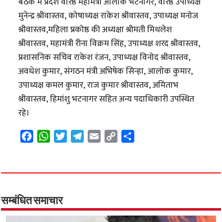
बैठक में प्रदेश वरिष्ठ महामंत्री आलोक भटनागर, वरिष्ठ उपाध्यक्ष
मुनेन्द्र श्रीवास्तव, कोषाध्यक्ष राकेश श्रीवास्तव, उपाध्यक्ष मनोज
श्रीवास्तव,महिला प्रकोष्ठ की अध्यक्षा श्रीमती मिथलेश
श्रीवास्तव, महामंत्री रीना विक्रम सिंह, उपाध्यक्ष शरद श्रीवास्तव,
प्रशासनिक सचिव राकेश रंजन, उपाध्यक्ष विनोद श्रीवास्तव,
अवधेश कुमार, संगठन मंत्री अभिषेक सिन्हा, आलोक कुमार,
उपाध्यक्ष कमल कुमार, राज कुमार श्रीवास्तव, अमिताभ
श्रीवास्तव, हिमांशु भटनागर सहित अन्य पदाधिकारी उपस्थित
रहे।
F
W
T
T
E
C
S
a
h
w
e
m
o
h
c
a
i
l
a
p
a
e
t
t
e
i
y
r
b
s
t
g
l
L
e
o
A
e
r
i
सम्बंधित समाचार
o
p
r
a
n