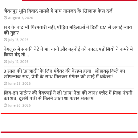
अपराध
जैतनपुर भूमि विवाद मामले में पांच नामजद के खिलाफ केस दर्ज
August 7, 2026
FIR के बाद भी गिरफ्तारी नहीं, पीड़ित महिलाओं ने डिप्टी CM से लगाई न्याय
की गुहार
July 13, 2026
बेंगलुरु में सनकी बेटे ने मां, नानी और बहनोई को काटा; पड़ोसियों ने कमरे में
किया बंद तो…
July 12, 2026
3 साल की ‘आजादी’ के लिए मंगेतर की बेरहम हत्या : लोहागढ़ किले का
खौफनाक सच, प्रेमी के साथ मिलकर मंगेतर को खाई में धकेला!
June 28, 2026
लिव-इन पार्टनर की बेवफाई ने ली ‘आप’ नेता की जान? फ्लैट में मिला नंदनी
का शव, दूसरी पत्नी से मिलने जाता था फरार असलम!
June 26, 2026