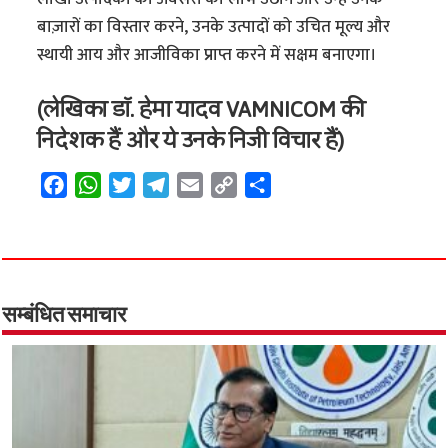
बाज़ारों का विस्तार करने, उनके उत्पादों को उचित मूल्य और
स्थायी आय और आजीविका प्राप्त करने में सक्षम बनाएगा।
(लेखिका डॉ. हेमा यादव VAMNICOM की
निदेशक हैं और ये उनके निजी विचार हैं)
F
W
T
T
E
C
S
a
h
w
e
m
o
h
c
a
i
l
a
p
a
e
t
t
e
i
y
r
b
s
t
g
l
L
e
o
A
e
r
i
सम्बंधित समाचार
o
p
r
a
n
k
p
m
k