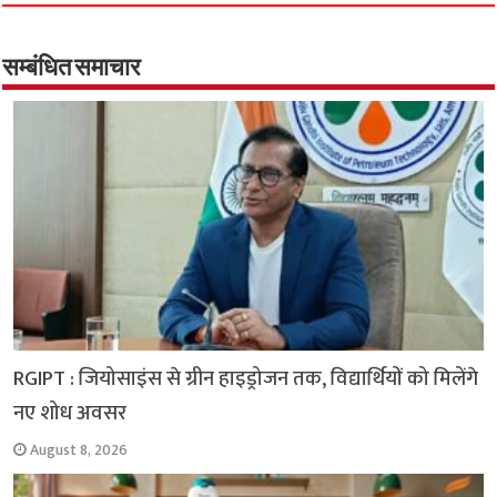
e
t
t
e
i
y
r
b
s
t
g
l
L
e
o
A
e
r
i
सम्बंधित समाचार
o
p
r
a
n
k
p
m
k
RGIPT : जियोसाइंस से ग्रीन हाइड्रोजन तक, विद्यार्थियों को मिलेंगे
नए शोध अवसर
August 8, 2026