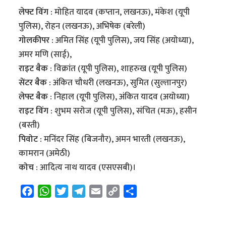
लेफ्ट विंग :
मोहित यादव (कप्तान, लखनऊ), मंकेश (यूपी
पुलिस), रोहन (लखनऊ), अभिषेक (बरेली)
गोलकीपर :
अमित सिंह (यूपी पुलिस), जय सिंह (अयोध्या),
अमर मणि (साई),
राइट बैक :
विक्रांत (यूपी पुलिस), शाहरुख (यूपी पुलिस)
सेंटर बैक :
अंकित चौधरी (लखनऊ), सुमित (सुल्तानपुर)
लेफ्ट बैक :
निहाल (यूपी पुलिस), अंकित यादव (अयोध्या)
राइट विंग :
शुभम सरोज (यूपी पुलिस), संचित (मऊ), हसीन
(बस्ती)
पिवोट :
मनिंदर सिंह (बिजनौर), अमन भारती (लखनऊ),
कामरान (अमेठी)
कोच :
आदित्य नाथ यादव (एसएसबी)।
F
W
T
T
E
C
S
a
h
w
e
m
o
h
c
a
i
l
a
p
a