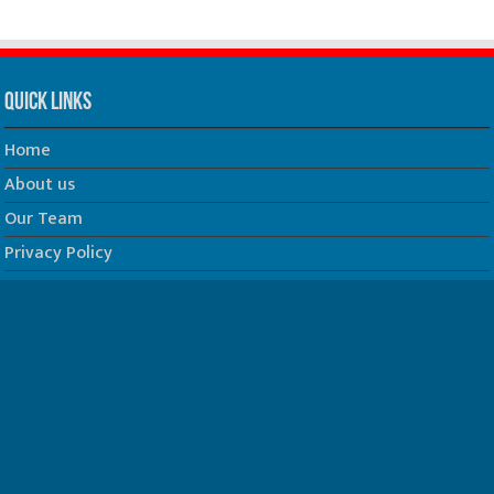
Quick Links
Home
About us
Our Team
Privacy Policy
Contact us
धर्म/ज्योतिष
फिल्म
Join us on Facebook
Follow us on Twitter