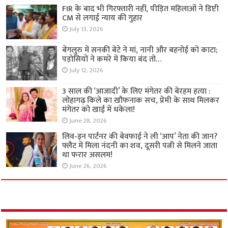
FIR के बाद भी गिरफ्तारी नहीं, पीड़ित महिलाओं ने डिप्टी
CM से लगाई न्याय की गुहार
July 13, 2026
बेंगलुरु में सनकी बेटे ने मां, नानी और बहनोई को काटा;
पड़ोसियों ने कमरे में किया बंद तो…
July 12, 2026
3 साल की ‘आजादी’ के लिए मंगेतर की बेरहम हत्या :
लोहागढ़ किले का खौफनाक सच, प्रेमी के साथ मिलकर
मंगेतर को खाई में धकेला!
June 28, 2026
लिव-इन पार्टनर की बेवफाई ने ली ‘आप’ नेता की जान?
फ्लैट में मिला नंदनी का शव, दूसरी पत्नी से मिलने जाता
था फरार असलम!
June 26, 2026