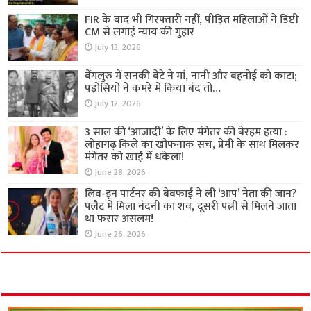
FIR के बाद भी गिरफ्तारी नहीं, पीड़ित महिलाओं ने डिप्टी
CM से लगाई न्याय की गुहार
July 13, 2026
बेंगलुरु में सनकी बेटे ने मां, नानी और बहनोई को काटा;
पड़ोसियों ने कमरे में किया बंद तो…
July 12, 2026
3 साल की ‘आजादी’ के लिए मंगेतर की बेरहम हत्या :
लोहागढ़ किले का खौफनाक सच, प्रेमी के साथ मिलकर
मंगेतर को खाई में धकेला!
June 28, 2026
लिव-इन पार्टनर की बेवफाई ने ली ‘आप’ नेता की जान?
फ्लैट में मिला नंदनी का शव, दूसरी पत्नी से मिलने जाता
था फरार असलम!
June 26, 2026