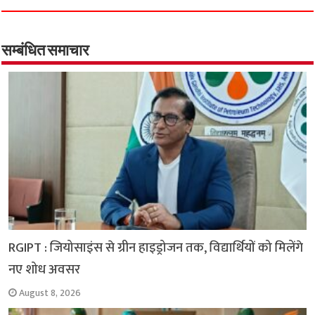
e
t
t
e
i
y
r
b
s
t
g
l
L
e
o
A
e
r
i
सम्बंधित समाचार
o
p
r
a
n
k
p
m
k
RGIPT : जियोसाइंस से ग्रीन हाइड्रोजन तक, विद्यार्थियों को मिलेंगे
नए शोध अवसर
August 8, 2026