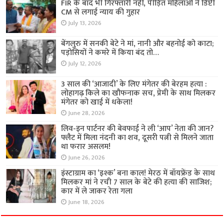
FIR के बाद भी गिरफ्तारी नहीं, पीड़ित महिलाओं ने डिप्टी
CM से लगाई न्याय की गुहार
July 13, 2026
बेंगलुरु में सनकी बेटे ने मां, नानी और बहनोई को काटा;
पड़ोसियों ने कमरे में किया बंद तो…
July 12, 2026
3 साल की ‘आजादी’ के लिए मंगेतर की बेरहम हत्या :
लोहागढ़ किले का खौफनाक सच, प्रेमी के साथ मिलकर
मंगेतर को खाई में धकेला!
June 28, 2026
लिव-इन पार्टनर की बेवफाई ने ली ‘आप’ नेता की जान?
फ्लैट में मिला नंदनी का शव, दूसरी पत्नी से मिलने जाता
था फरार असलम!
June 26, 2026
इंस्टाग्राम का ‘इश्क’ बना काल! मेरठ में बॉयफ्रेंड के साथ
मिलकर मां ने रची 7 साल के बेटे की हत्या की साजिश;
कार में ले जाकर रेता गला
June 18, 2026