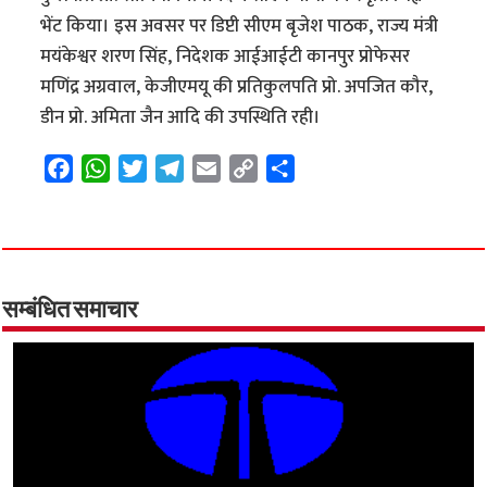
भेंट किया। इस अवसर पर डिप्टी सीएम बृजेश पाठक, राज्य मंत्री
मयंकेश्वर शरण सिंह, निदेशक आईआईटी कानपुर प्राेफेसर
मणिंद्र अग्रवाल, केजीएमयू की प्रतिकुलपति प्रो. अपजित कौर,
डीन प्रो. अमिता जैन आदि की उपस्थिति रही।
F
W
T
T
E
C
S
a
h
w
e
m
o
h
c
a
i
l
a
p
a
e
t
t
e
i
y
r
b
s
t
g
l
L
e
o
A
e
r
i
सम्बंधित समाचार
o
p
r
a
n
k
p
m
k