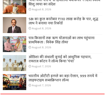
‘मैची मैची पीएच’ से हिमालया बेबीकेयर ने दिया स्वस्थ
शिशु त्वचा का संदेश
August 8, 2026
SBI का कुल कारोबार ₹110 लाख करोड़ के पार, शुद्ध
लाभ ने बनाया नया रिकॉर्ड
August 8, 2026
पात्र किसानों तक ऋण योजनाओं का लाभ पहुंचाना
प्राथमिकता : विवेक सिंह तोमर
August 8, 2026
ओडिशा की संथाली बुनाई को आधुनिक पहचान,
रामराज कॉटन ने लॉन्च किया ‘पंचा’
August 7, 2026
भारतीय ओटीटी इनप्ले का बड़ा ऐलान, 999 रुपये में
लाइफटाइम सब्सक्रिप्शन लॉन्च
August 7, 2026