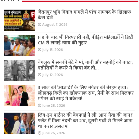
जैतनपुर भूमि विवाद मामले में पांच नामजद के खिलाफ
केस दर्ज
August 7, 2026
FIR के बाद भी गिरफ्तारी नहीं, पीड़ित महिलाओं ने डिप्टी
CM से लगाई न्याय की गुहार
July 13, 2026
बेंगलुरु में सनकी बेटे ने मां, नानी और बहनोई को काटा;
पड़ोसियों ने कमरे में किया बंद तो…
July 12, 2026
3 साल की ‘आजादी’ के लिए मंगेतर की बेरहम हत्या :
लोहागढ़ किले का खौफनाक सच, प्रेमी के साथ मिलकर
मंगेतर को खाई में धकेला!
June 28, 2026
लिव-इन पार्टनर की बेवफाई ने ली ‘आप’ नेता की जान?
फ्लैट में मिला नंदनी का शव, दूसरी पत्नी से मिलने जाता
था फरार असलम!
June 26, 2026