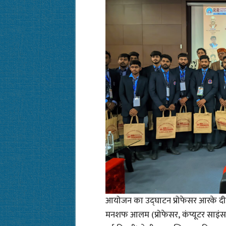
आयोजन का उद्घाटन प्रोफेसर आरके दीक्
मनशफ आलम (प्रोफेसर, कंप्यूटर साइंस ए