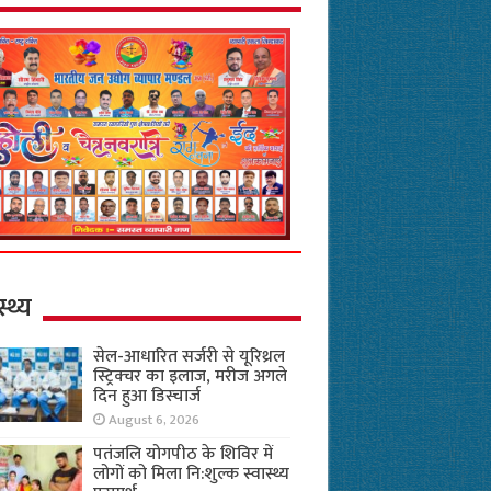
स्थ्य
सेल-आधारित सर्जरी से यूरिथ्रल
स्ट्रिक्चर का इलाज, मरीज अगले
दिन हुआ डिस्चार्ज
August 6, 2026
पतंजलि योगपीठ के शिविर में
लोगों को मिला नि:शुल्क स्वास्थ्य