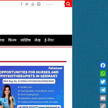
िया
फिल्म
ज्योतिष
लेख
ई-पेपर
Fac
Wha
Twit
Tel
Emai