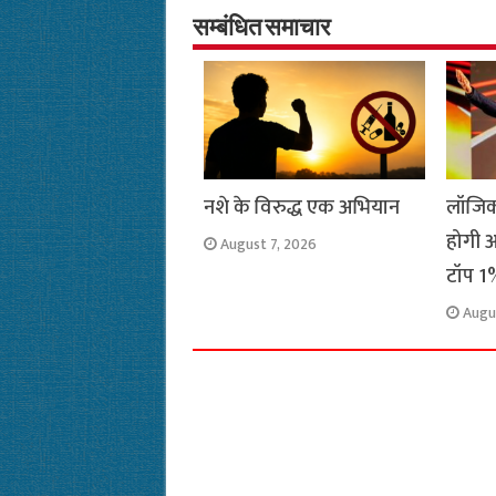
o
A
e
r
i
सम्बंधित समाचार
o
p
r
a
n
k
p
m
k
नशे के विरुद्ध एक अभियान
लॉजिक
होगी अ
August 7, 2026
टॉप 1%
Augu