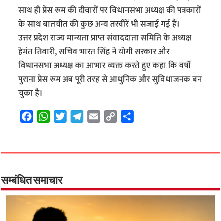
साथ ही प्रेस रूम की दीवारों पर विधानसभा अध्यक्ष की पत्रकारों
के साथ बातचीत की कुछ अन्य तस्वीरें भी सजाई गई हैं।
उत्तर प्रदेश राज्य मान्यता प्राप्त संवाददाता समिति के अध्यक्ष
हेमंत तिवारी, सचिव भारत सिंह ने योगी सरकार और
विधानसभा अध्यक्ष का आभार व्यक्त करते हुए कहा कि वर्षों
पुराना प्रेस रूम अब पूरी तरह से आधुनिक और सुविधाजनक बन
चुका है।
F
W
T
T
E
C
S
a
h
w
e
m
o
h
c
a
i
l
a
p
a
e
t
t
e
i
y
r
b
s
t
g
l
L
e
o
A
e
r
i
सम्बंधित समाचार
o
p
r
a
n
k
p
m
k