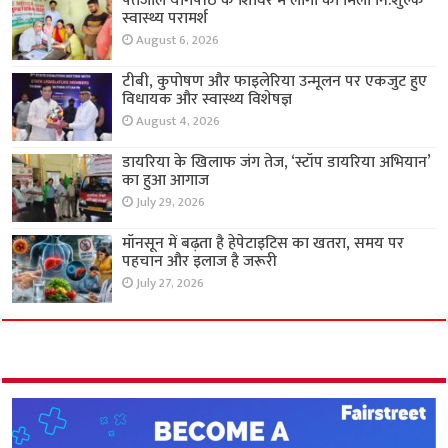
पतंजलि योगपीठ के शिविर में लोगों को मिला नि:शुल्क
स्वास्थ्य परामर्श
August 6, 2026
टीबी, कुपोषण और फाइलेरिया उन्मूलन पर एकजुट हुए
विधायक और स्वास्थ्य विशेषज्ञ
August 4, 2026
डायरिया के खिलाफ जंग तेज, ‘स्टॉप डायरिया अभियान’
का हुआ आगाज
July 29, 2026
मॉनसून में बढ़ता है हेपेटाइटिस का खतरा, समय पर
पहचान और इलाज है जरूरी
July 27, 2026