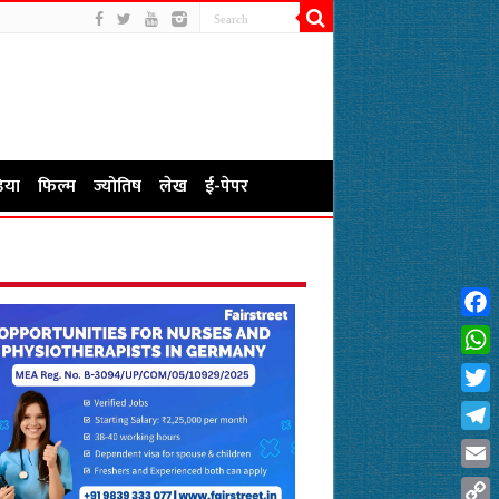
िया
फिल्म
ज्योतिष
लेख
ई-पेपर
Fac
Wha
Twit
Tel
Emai