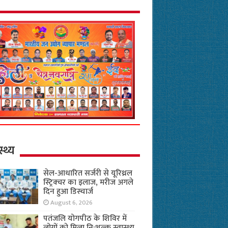
स्थ्य
सेल-आधारित सर्जरी से यूरिथ्रल
स्ट्रिक्चर का इलाज, मरीज अगले
दिन हुआ डिस्चार्ज
August 6, 2026
पतंजलि योगपीठ के शिविर में
लोगों को मिला नि:शुल्क स्वास्थ्य