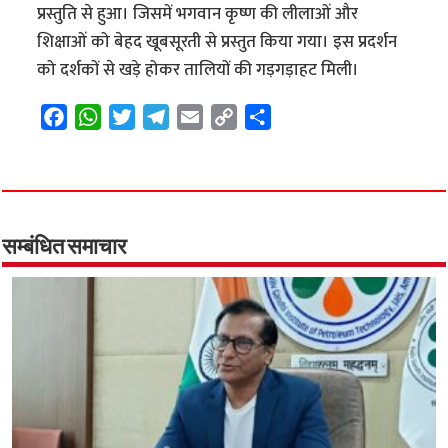
प्रस्तुति से हुआ। जिसमें भगवान कृष्ण की लीलाओं और
शिक्षाओं को बेहद खूबसूरती से प्रस्तुत किया गया। इस प्रदर्शन
को दर्शकों से खड़े होकर तालियों की गड़गड़ाहट मिली।
F
W
T
T
E
C
S
a
h
w
e
m
o
h
c
a
i
l
a
p
a
e
t
t
e
i
y
r
b
s
t
g
l
L
e
o
A
e
r
i
सम्बंधित समाचार
o
p
r
a
n
k
p
m
k