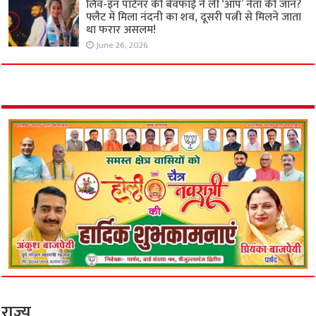
लिव-इन पार्टनर की बेवफाई ने ली ‘आप’ नेता की जान?
फ्लैट में मिला नंदनी का शव, दूसरी पत्नी से मिलने जाता
था फरार असलम!
June 26, 2026
राज्य