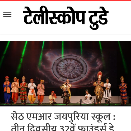
सेठ एमआर जयपुरिया स्कूल :
तीन दिवसीय 32वें फाउंडर्स डे