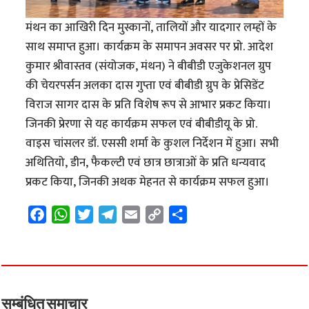
मंथन का आखिरी दिन मुस्कानों, तालियों और यादगार लम्हों के
साथ समाप्त हुआ। कार्यक्रम के समापन अवसर पर प्रो. आदेश
कुमार श्रीवास्तव (संयोजक, मंथन) ने बीबीडी एजुकेशनल ग्रुप
की चेयरपर्सन अलका दास गुप्ता एवं बीबीडी ग्रुप के प्रेसिडेंट
विराज सागर दास के प्रति विशेष रूप से आभार प्रकट किया।
जिनकी प्रेरणा से यह कार्यक्रम सफल एवं बीबीडीयू के प्रो.
वाइस चांसलर डॉ. एससी शर्मा के कुशल निर्देशन में हुआ। सभी
अथितियो, डीन, फैकल्टी एवं छात्र छात्राओं के प्रति धन्यवाद
प्रकट किया, जिनकी अथक मेहनत से कार्यक्रम सफल हुआ।
F
W
T
T
E
C
S
a
h
w
e
m
o
h
c
a
i
l
a
p
a
e
t
t
e
i
y
r
b
s
t
g
l
L
e
o
A
e
r
i
सम्बंधित समाचार