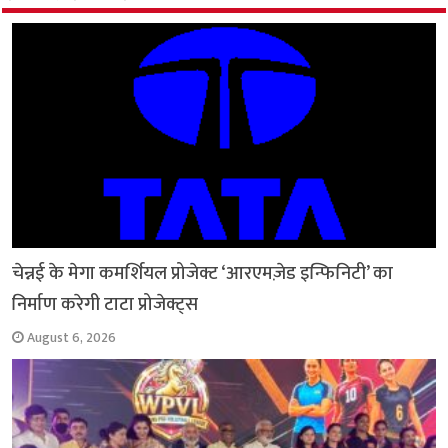
o
p
r
a
n
k
p
m
k
चेन्नई के मेगा कमर्शियल प्रोजेक्ट ‘आरएमज़ेड इन्फिनिटी’ का
निर्माण करेगी टाटा प्रोजेक्ट्स
August 6, 2026