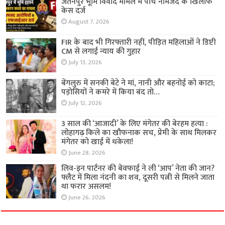
जैतनपुर भूमि विवाद मामले में पांच नामजद के खिलाफ
केस दर्ज
August 7, 2026
FIR के बाद भी गिरफ्तारी नहीं, पीड़ित महिलाओं ने डिप्टी
CM से लगाई न्याय की गुहार
July 13, 2026
बेंगलुरु में सनकी बेटे ने मां, नानी और बहनोई को काटा;
पड़ोसियों ने कमरे में किया बंद तो…
July 12, 2026
3 साल की ‘आजादी’ के लिए मंगेतर की बेरहम हत्या :
लोहागढ़ किले का खौफनाक सच, प्रेमी के साथ मिलकर
मंगेतर को खाई में धकेला!
June 28, 2026
लिव-इन पार्टनर की बेवफाई ने ली ‘आप’ नेता की जान?
फ्लैट में मिला नंदनी का शव, दूसरी पत्नी से मिलने जाता
था फरार असलम!
June 26, 2026