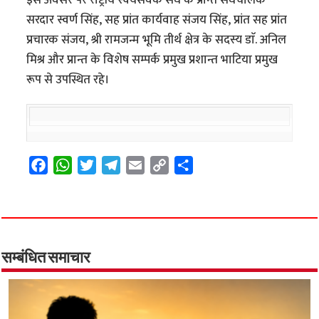
सरदार स्वर्ण सिंह, सह प्रांत कार्यवाह संजय सिंह, प्रांत सह प्रांत
प्रचारक संजय, श्री रामजन्म भूमि तीर्थ क्षेत्र के सदस्य डाॅ. अनिल
मिश्र और प्रान्त के विशेष सम्पर्क प्रमुख प्रशान्त भाटिया प्रमुख
रूप से उपस्थित रहे।
F
W
T
T
E
C
S
a
h
w
e
m
o
h
c
a
i
l
a
p
a
e
t
t
e
i
y
r
b
s
t
g
l
L
e
o
A
e
r
i
सम्बंधित समाचार
o
p
r
a
n
k
p
m
k