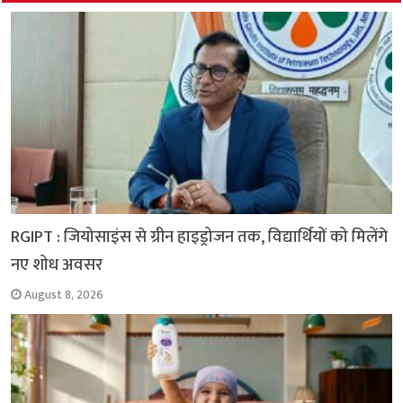
o
p
r
a
n
k
p
m
k
RGIPT : जियोसाइंस से ग्रीन हाइड्रोजन तक, विद्यार्थियों को मिलेंगे
नए शोध अवसर
August 8, 2026