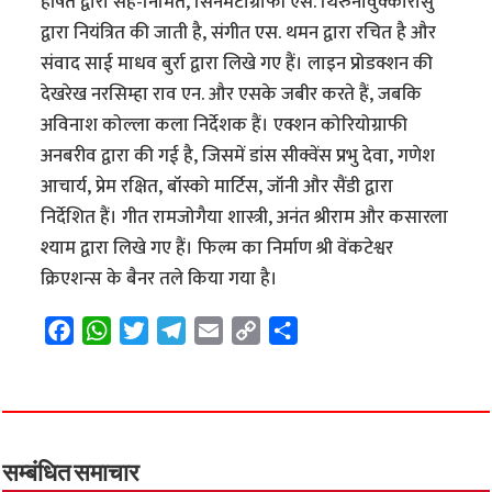
हर्षित द्वारा सह-निर्मित, सिनेमैटोग्राफी एस. थिरुनावुक्कारासु
द्वारा नियंत्रित की जाती है, संगीत एस. थमन द्वारा रचित है और
संवाद साई माधव बुर्रा द्वारा लिखे गए हैं। लाइन प्रोडक्शन की
देखरेख नरसिम्हा राव एन. और एसके जबीर करते हैं, जबकि
अविनाश कोल्ला कला निर्देशक हैं। एक्शन कोरियोग्राफी
अनबरीव द्वारा की गई है, जिसमें डांस सीक्वेंस प्रभु देवा, गणेश
आचार्य, प्रेम रक्षित, बॉस्को मार्टिस, जॉनी और सैंडी द्वारा
निर्देशित हैं। गीत रामजोगैया शास्त्री, अनंत श्रीराम और कसारला
श्याम द्वारा लिखे गए हैं। फिल्म का निर्माण श्री वेंकटेश्वर
क्रिएशन्स के बैनर तले किया गया है।
F
W
T
T
E
C
S
a
h
w
e
m
o
h
c
a
i
l
a
p
a
e
t
t
e
i
y
r
b
s
t
g
l
L
e
o
A
e
r
i
सम्बंधित समाचार