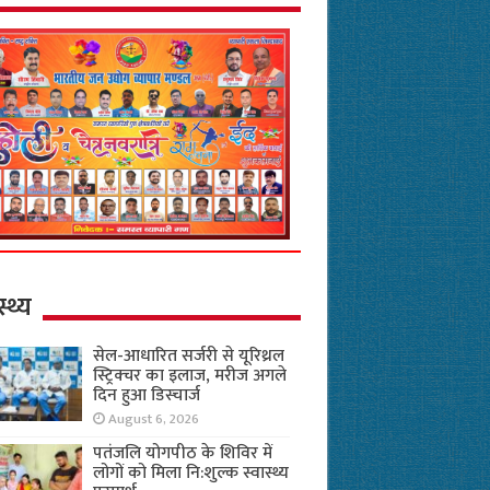
स्थ्य
सेल-आधारित सर्जरी से यूरिथ्रल
स्ट्रिक्चर का इलाज, मरीज अगले
दिन हुआ डिस्चार्ज
August 6, 2026
पतंजलि योगपीठ के शिविर में
लोगों को मिला नि:शुल्क स्वास्थ्य