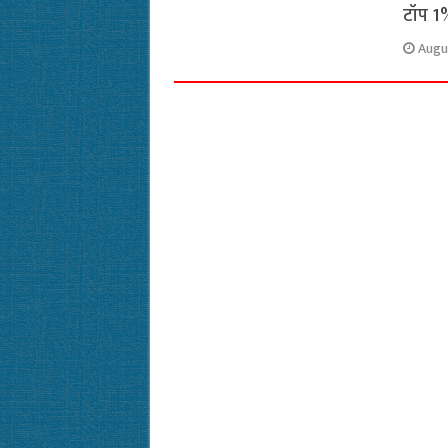
टॉप 1%
Augu