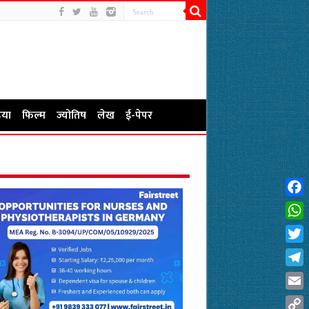
या
फिल्म
ज्योतिष
लेख
ई-पेपर
Fac
Wha
Twit
Tel
Emai