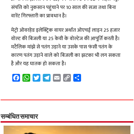
संपत्ति को नुकसान पहुंचाने पर 10 साल की सजा तथा बिना
वारेंट गिरफ्तारी का प्रावधान है।
मेट्रो ओवरहेड इलेक्ट्रिक वायर अर्थात ओएचई लाइन 25 हजार
वोल्ट की बिजली या 25 केवी के वोल्टेज की आपूर्ति करती है।
मटैलिक मांझे से पतंग उड़ाने या उसके पास फंसी पतंग के
कारण पतंग उड़ाने वाले को बिजली का झटका भी लग सकता
है और यह घातक हो सकता है।
F
W
T
T
E
C
S
a
h
w
e
m
o
h
c
a
i
l
a
p
a
e
t
t
e
i
y
r
b
s
t
g
l
L
e
o
A
e
r
i
सम्बंधित समाचार
o
p
r
a
n
k
p
m
k