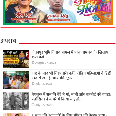
अपराध
जैतनपुर भूमि विवाद मामले में पांच नामजद के खिलाफ
केस दर्ज
August 7, 2026
FIR के बाद भी गिरफ्तारी नहीं, पीड़ित महिलाओं ने डिप्टी
CM से लगाई न्याय की गुहार
July 13, 2026
बेंगलुरु में सनकी बेटे ने मां, नानी और बहनोई को काटा;
पड़ोसियों ने कमरे में किया बंद तो…
July 12, 2026
3 साल की ‘आजादी’ के लिए मंगेतर की बेरहम हत्या :