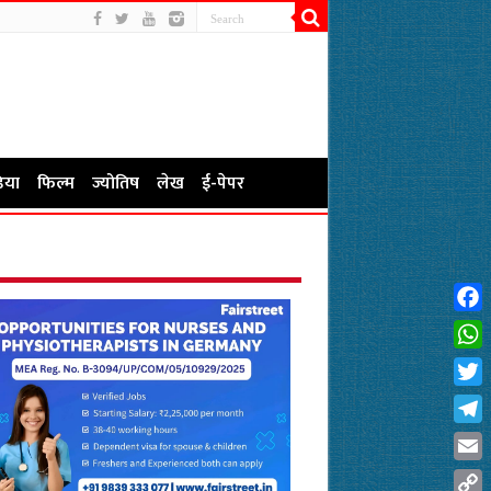
िया
फिल्म
ज्योतिष
लेख
ई-पेपर
Fac
Wha
Twit
Tel
Emai