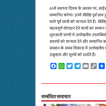
65वें स्थापना दिवस के अवसर पर, आईआईटी क
सम्मानित करेगा। इनमें
विशिष्ट पूर्व छात्र 
वाले पूर्व छात्रों को मान्यता देते हैं।
विशिष्
महत्वपूर्ण योगदान देने वालों का सम्मान क
शुरुआती चरणों में उल्लेखनीय उपलब्धियों क
सदस्यों को मान्यता देने और सम्मानित 
संस्थान के समग्र विकास में उल्लेखनीय 
उत्कृष्टता और मूल्यों को दर्शाते हैं।
F
W
T
T
E
C
a
h
w
e
m
o
c
a
i
l
a
p
e
t
t
e
i
y
b
s
t
g
l
L
o
A
e
r
i
सम्बंधित समाचार
o
p
r
a
n