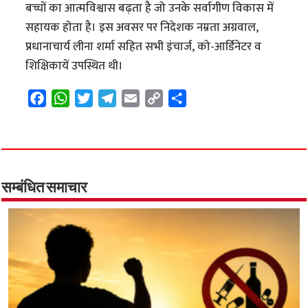
बच्चों का आत्मविश्वास बढ़ता है जो उनके सर्वागीण विकास में
सहायक होता है। इस अवसर पर निदेशक नम्रता अग्रवाल,
प्रधानाचार्य लीना शर्मा सहित सभी इंचार्ज, को-आर्डिनेटर व
शिक्षिकायें उपस्थित थी।
F
W
T
T
E
C
S
a
h
w
e
m
o
h
c
a
i
l
a
p
a
e
t
t
e
i
y
r
b
s
t
g
l
L
e
o
A
e
r
i
सम्बंधित समाचार
o
p
r
a
n
k
p
m
k