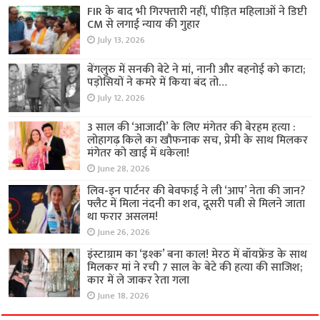
FIR के बाद भी गिरफ्तारी नहीं, पीड़ित महिलाओं ने डिप्टी
CM से लगाई न्याय की गुहार
July 13, 2026
बेंगलुरु में सनकी बेटे ने मां, नानी और बहनोई को काटा;
पड़ोसियों ने कमरे में किया बंद तो…
July 12, 2026
3 साल की ‘आजादी’ के लिए मंगेतर की बेरहम हत्या :
लोहागढ़ किले का खौफनाक सच, प्रेमी के साथ मिलकर
मंगेतर को खाई में धकेला!
June 28, 2026
लिव-इन पार्टनर की बेवफाई ने ली ‘आप’ नेता की जान?
फ्लैट में मिला नंदनी का शव, दूसरी पत्नी से मिलने जाता
था फरार असलम!
June 26, 2026
इंस्टाग्राम का ‘इश्क’ बना काल! मेरठ में बॉयफ्रेंड के साथ
मिलकर मां ने रची 7 साल के बेटे की हत्या की साजिश;
कार में ले जाकर रेता गला
June 18, 2026