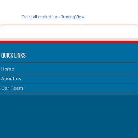
Track all markets on TradingView
Quick Links
Home
About us
Our Team
Privacy Policy
Contact us
धर्म/ज्योतिष
फिल्म