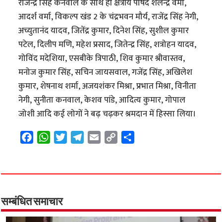
राजेन्द्र सिंह कनवाल के साथ ही क्षेत्रीय पार्षद शैलेन्द्र वर्मा,
आदर्श वर्मा, विकल्प खंड 2 के चंद्रभवन मौर्य, राजेंद्र सिंह नेगी,
अच्युतानंद यादव, जितेंद्र कुमार, दिनेश सिंह, सुशील कुमार
पटेल, दिलीप मणि, महेश प्रसाद, जितेन्द्र सिंह, शत्रोहन यादव,
गोविंद मदेशिया, एसबीके त्रिपाठी, शिव कुमार श्रीवास्तव,
मनोज कुमार सिंह, सचिन जायसवाल, गजेंद्र सिंह, अखिलेश
कुमार, शेषनाथ शर्मा, अजयशंकर मिश्रा, प्रभात मिश्रा, विनीता
नेगी, सुनीता कनवाल, केशव पांडे, आदित्य कुमार, गोपाल
जोशी आदि कई लोगों ने बढ़ चढ़कर श्रमदान में हिस्सा लिया।
F
W
T
T
E
C
S
a
h
w
e
m
o
h
c
a
i
l
a
p
a
e
t
t
e
i
y
r
b
s
t
g
l
L
e
o
A
e
r
i
सम्बंधित समाचार
o
p
r
a
n