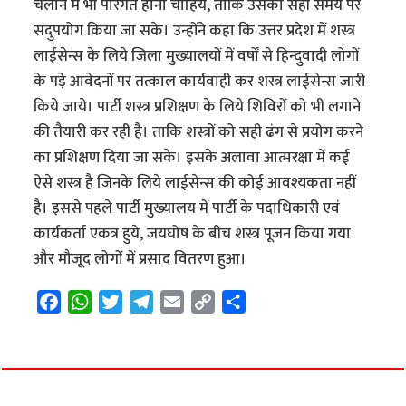
चलाने में भी पारंगत होना चाहिये, ताकि उसका सही समय पर
सदुपयोग किया जा सके। उन्होंने कहा कि उत्तर प्रदेश में शस्त्र
लाईसेन्स के लिये जिला मुख्यालयों में वर्षों से हिन्दुवादी लोगों
के पड़े आवेदनों पर तत्काल कार्यवाही कर शस्त्र लाईसेन्स जारी
किये जाये। पार्टी शस्त्र प्रशिक्षण के लिये शिविरों को भी लगाने
की तैयारी कर रही है। ताकि शस्त्रों को सही ढंग से प्रयोग करने
का प्रशिक्षण दिया जा सके। इसके अलावा आत्मरक्षा में कई
ऐसे शस्त्र है जिनके लिये लाईसेन्स की कोई आवश्यकता नहीं
है। इससे पहले पार्टी मुख्यालय में पार्टी के पदाधिकारी एवं
कार्यकर्ता एकत्र हुये, जयघोष के बीच शस्त्र पूजन किया गया
और मौजूद लोगों में प्रसाद वितरण हुआ।
F
W
T
T
E
C
S
a
h
w
e
m
o
h
c
a
i
l
a
p
a
e
t
t
e
i
y
r
b
s
t
g
l
L
e