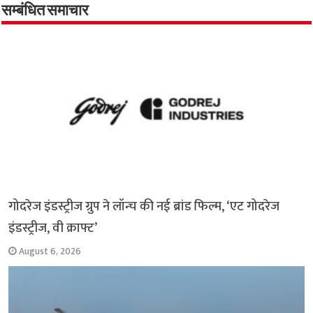
o
A
e
r
i
सम्बंधित समाचार
o
p
r
a
n
k
p
m
k
गोदरेज इंडस्ट्रीज ग्रुप ने लॉन्च की नई ब्रांड फिल्म, ‘एट गोदरेज
इंडस्ट्रीज, वी क्राफ्ट’
August 6, 2026