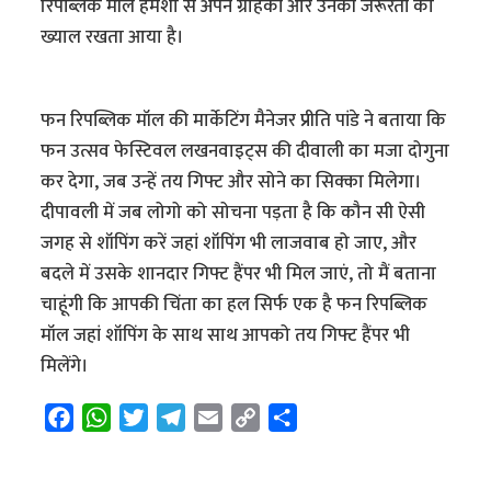
रिपब्लिक मॉल हमेशा से अपने ग्राहकों और उनकी जरूरतों का
ख्याल रखता आया है।
फन रिपब्लिक मॉल की मार्केटिंग मैनेजर प्रीति पांडे ने बताया कि
फन उत्सव फेस्टिवल लखनवाइट्स की दीवाली का मजा दोगुना
कर देगा, जब उन्हें तय गिफ्ट और सोने का सिक्का मिलेगा।
दीपावली में जब लोगो को सोचना पड़ता है कि कौन सी ऐसी
जगह से शॉपिंग करें जहां शॉपिंग भी लाजवाब हो जाए, और
बदले में उसके शानदार गिफ्ट हैंपर भी मिल जाएं, तो मैं बताना
चाहूंगी कि आपकी चिंता का हल सिर्फ एक है फन रिपब्लिक
मॉल जहां शॉपिंग के साथ साथ आपको तय गिफ्ट हैंपर भी
मिलेंगे।
F
W
T
T
E
C
S
a
h
w
e
m
o
h
c
a
i
l
a
p
a