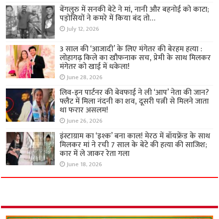
बेंगलुरु में सनकी बेटे ने मां, नानी और बहनोई को काटा;
पड़ोसियों ने कमरे में किया बंद तो…
July 12, 2026
3 साल की ‘आजादी’ के लिए मंगेतर की बेरहम हत्या :
लोहागढ़ किले का खौफनाक सच, प्रेमी के साथ मिलकर
मंगेतर को खाई में धकेला!
June 28, 2026
लिव-इन पार्टनर की बेवफाई ने ली ‘आप’ नेता की जान?
फ्लैट में मिला नंदनी का शव, दूसरी पत्नी से मिलने जाता
था फरार असलम!
June 26, 2026
इंस्टाग्राम का ‘इश्क’ बना काल! मेरठ में बॉयफ्रेंड के साथ
मिलकर मां ने रची 7 साल के बेटे की हत्या की साजिश;
कार में ले जाकर रेता गला
June 18, 2026