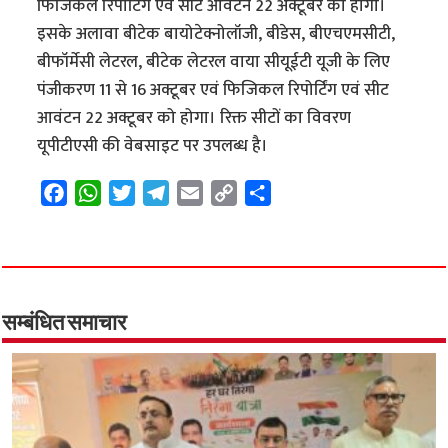
फिजिकल रिपोर्टिंग एवं सीट आवंटन 22 अक्टूबर को होगा।
इसके अलावा बीटेक बायोटेक्नोलॉजी, बीडेस, बीएचएमसीटी,
बीफॉर्मेसी लेटरल, बीटेक लेटरल वाया सीयूईटी यूजी के लिए
पंजीकरण 11 से 16 अक्टूबर एवं फिजिकल रिपोर्टिंग एवं सीट
आवंटन 22 अक्टूबर को होगा। रिक्त सीटों का विवरण
यूपीटीएसी की वेबसाइट पर उपलब्ध है।
F
W
T
T
E
C
S
a
h
w
e
m
o
h
c
a
i
l
a
p
a
e
t
t
e
i
y
r
b
s
t
g
l
L
e
o
A
e
r
i
सम्बंधित समाचार
o
p
r
a
n
k
p
m
k