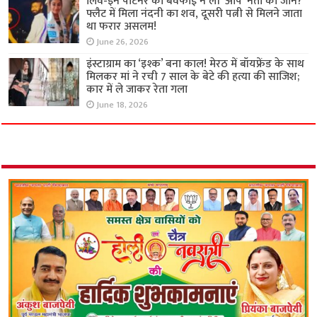
लिव-इन पार्टनर की बेवफाई ने ली ‘आप’ नेता की जान?
फ्लैट में मिला नंदनी का शव, दूसरी पत्नी से मिलने जाता
था फरार असलम!
June 26, 2026
इंस्टाग्राम का ‘इश्क’ बना काल! मेरठ में बॉयफ्रेंड के साथ
मिलकर मां ने रची 7 साल के बेटे की हत्या की साजिश;
कार में ले जाकर रेता गला
June 18, 2026