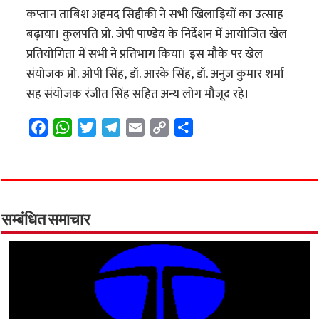
कप्तान ताबिश अहमद सिद्दीकी ने सभी खिलाड़ियों का उत्साह
बढ़ाया। कुलपति प्रो. जेपी पाण्डेय के निर्देशन में आयोजित खेल
प्रतियोगिता में सभी ने प्रतिभाग किया। इस मौके पर खेल
संयोजक प्रो. ओपी सिंह, डॉ. आरके सिंह, डॉ. अनुज कुमार शर्मा
सह संयोजक रंजीत सिंह सहित अन्य लोग मौजूद रहे।
F
W
T
T
E
C
S
a
h
w
e
m
o
h
c
a
i
l
a
p
a
e
t
t
e
i
y
r
b
s
t
g
l
L
e
o
A
e
r
i
सम्बंधित समाचार
o
p
r
a
n
k
p
m
k