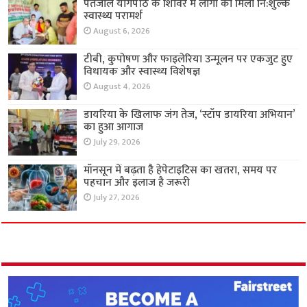
पतंजलि योगपीठ के शिविर में लोगों को मिला नि:शुल्क
स्वास्थ्य परामर्श
August 6, 2026
टीबी, कुपोषण और फाइलेरिया उन्मूलन पर एकजुट हुए
विधायक और स्वास्थ्य विशेषज्ञ
August 4, 2026
डायरिया के खिलाफ जंग तेज, ‘स्टॉप डायरिया अभियान’
का हुआ आगाज
July 29, 2026
मॉनसून में बढ़ता है हेपेटाइटिस का खतरा, समय पर
पहचान और इलाज है जरूरी
July 27, 2026