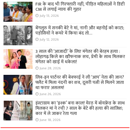
FIR के बाद भी गिरफ्तारी नहीं, पीड़ित महिलाओं ने डिप्टी
CM से लगाई न्याय की गुहार
July 13, 2026
बेंगलुरु में सनकी बेटे ने मां, नानी और बहनोई को काटा;
पड़ोसियों ने कमरे में किया बंद तो…
July 12, 2026
3 साल की ‘आजादी’ के लिए मंगेतर की बेरहम हत्या :
लोहागढ़ किले का खौफनाक सच, प्रेमी के साथ मिलकर
मंगेतर को खाई में धकेला!
June 28, 2026
लिव-इन पार्टनर की बेवफाई ने ली ‘आप’ नेता की जान?
फ्लैट में मिला नंदनी का शव, दूसरी पत्नी से मिलने जाता
था फरार असलम!
June 26, 2026
इंस्टाग्राम का ‘इश्क’ बना काल! मेरठ में बॉयफ्रेंड के साथ
मिलकर मां ने रची 7 साल के बेटे की हत्या की साजिश;
कार में ले जाकर रेता गला
June 18, 2026