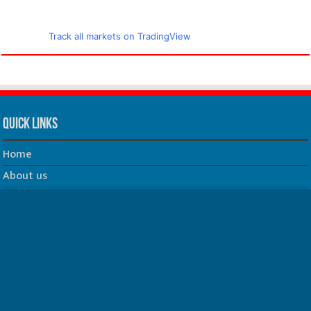
Track all markets on TradingView
Quick Links
Home
About us
Our Team
Privacy Policy
Contact us
धर्म/ज्योतिष
फिल्म