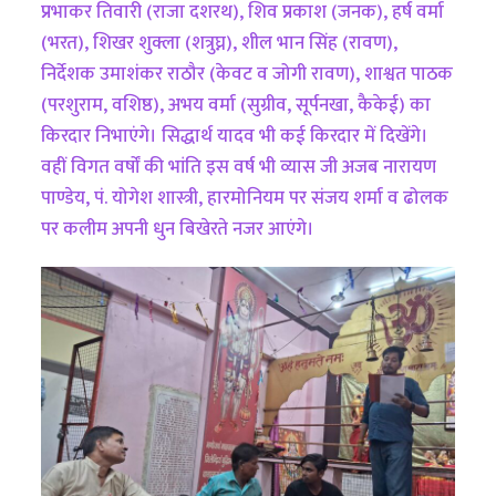
प्रभाकर तिवारी (राजा दशरथ), शिव प्रकाश (जनक), हर्ष वर्मा
(भरत), शिखर शुक्ला (शत्रुघ्न), शील भान सिंह (रावण),
निर्देशक उमाशंकर राठौर (केवट व जोगी रावण), शाश्वत पाठक
(परशुराम, वशिष्ठ), अभय वर्मा (सुग्रीव, सूर्पनखा, कैकेई) का
किरदार निभाएंगे। सिद्धार्थ यादव भी कई किरदार में दिखेंगे।
वहीं विगत वर्षों की भांति इस वर्ष भी व्यास जी अजब नारायण
पाण्डेय, पं. योगेश शास्त्री, हारमोनियम पर संजय शर्मा व ढोलक
पर कलीम अपनी धुन बिखेरते नजर आएंगे।