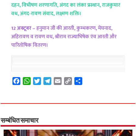
दहन, विभीषण शरणागति, अंगद का लंका प्रस्थान, राजकुमार
वध, अंगद-रावण संवाद, लक्ष्मण शक्ति।
12 अक्टूबर –
हनुमान जी की आरती, कुम्भकरण, मेघनाद,
अहिरावण व रावण वध, श्रीराम राज्याभिषेक एंव आरती और
पारितोषिक वितरण।
F
W
T
T
E
C
S
a
h
w
e
m
o
h
c
a
i
l
a
p
a
e
t
t
e
i
y
r
b
s
t
g
l
L
e
o
A
e
r
i
सम्बंधित समाचार
o
p
r
a
n