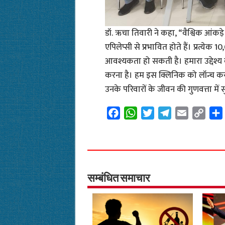
डॉ. ऋचा तिवारी ने कहा, “वैश्विक आंकड़े 
एपिलेप्सी से प्रभावित होते हैं। प्रत्य
आवश्यकता हो सकती है। हमारा उद्देश्य बच
करना है। हम इस क्लिनिक को लॉन्च करक
उनके परिवारों के जीवन की गुणवत्ता में
F
W
T
T
E
C
a
h
w
e
m
o
c
a
i
l
a
p
e
t
t
e
i
y
b
s
t
g
l
L
o
A
e
r
i
सम्बंधित समाचार
o
p
r
a
n
k
p
m
k