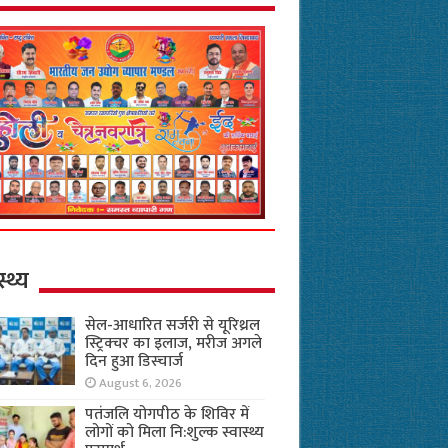
स्थ्य
सेल-आधारित सर्जरी से यूरिथ्रल
स्ट्रिक्चर का इलाज, मरीज अगले
दिन हुआ डिस्चार्ज
August 6, 2026
पतंजलि योगपीठ के शिविर में
लोगों को मिला नि:शुल्क स्वास्थ्य