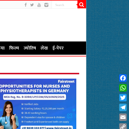
या
फिल्म
ज्योतिष
लेख
ई-पेपर
Fac
Wha
Twit
Tel
Emai