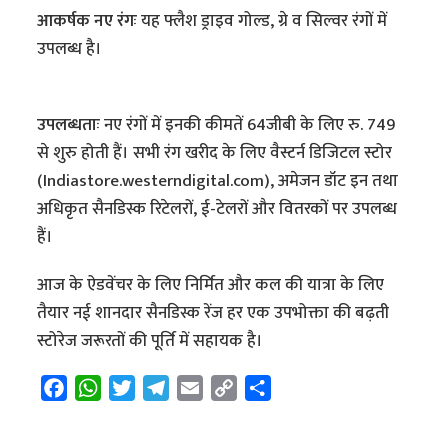
आकर्षक नए रंगः
यह फ्लैश ड्राइव गोल्ड, ग्रे व सिल्वर रंगों में
उपलब्ध है।
उपलब्धताः
नए रंगों में इनकी कीमतें 64जीबी के लिए रु. 749
से शुरु होती हैं। सभी रंग खरीद के लिए वैस्टर्न डिजिटल स्टोर
(Indiastore.westerndigital.com), अमेजन डॉट इन तथा
अधिकृत सैनडिस्क रिटेलरों, ई-टेलरों और वितरकों पर उपलब्ध
हैं।
आज के ऐडवेंचर के लिए निर्मित और कल की यात्रा के लिए
तैयार नई शानदार सैनडिस्क रेंज हर एक उपभोक्ता की बढ़ती
स्टोरेज जरूरतों की पूर्ति में सहायक है।
F
W
T
T
E
C
S
a
h
w
e
m
o
h
c
a
i
l
a
p
a