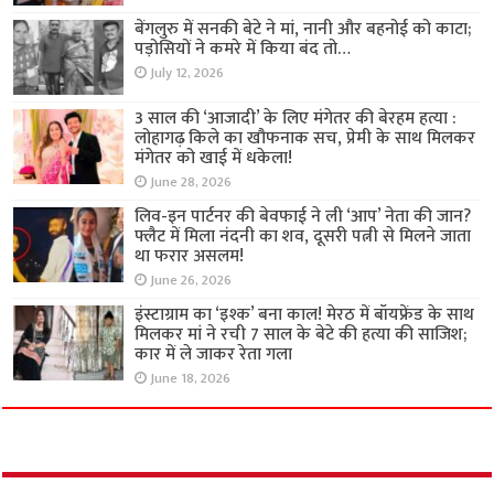
बेंगलुरु में सनकी बेटे ने मां, नानी और बहनोई को काटा;
पड़ोसियों ने कमरे में किया बंद तो…
July 12, 2026
3 साल की ‘आजादी’ के लिए मंगेतर की बेरहम हत्या :
लोहागढ़ किले का खौफनाक सच, प्रेमी के साथ मिलकर
मंगेतर को खाई में धकेला!
June 28, 2026
लिव-इन पार्टनर की बेवफाई ने ली ‘आप’ नेता की जान?
फ्लैट में मिला नंदनी का शव, दूसरी पत्नी से मिलने जाता
था फरार असलम!
June 26, 2026
इंस्टाग्राम का ‘इश्क’ बना काल! मेरठ में बॉयफ्रेंड के साथ
मिलकर मां ने रची 7 साल के बेटे की हत्या की साजिश;
कार में ले जाकर रेता गला
June 18, 2026