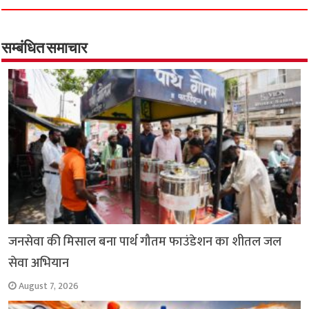
e
t
t
e
i
y
r
b
s
t
g
l
L
e
o
A
e
r
i
सम्बंधित समाचार
o
p
r
a
n
k
p
m
k
जनसेवा की मिसाल बना पार्थ गौतम फाउंडेशन का शीतल जल
सेवा अभियान
August 7, 2026