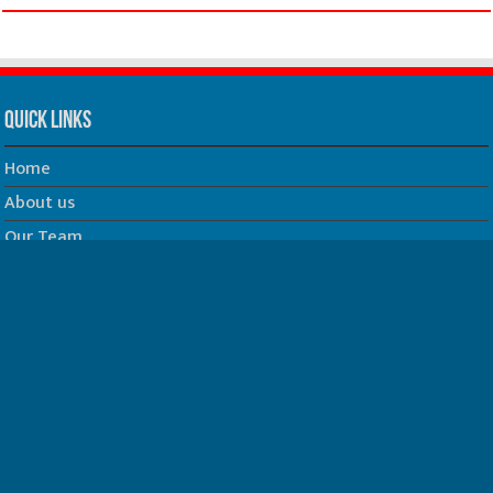
Quick Links
Home
About us
Our Team
Privacy Policy
Contact us
धर्म/ज्योतिष
फिल्म
Join us on Facebook
Follow us on Twitter