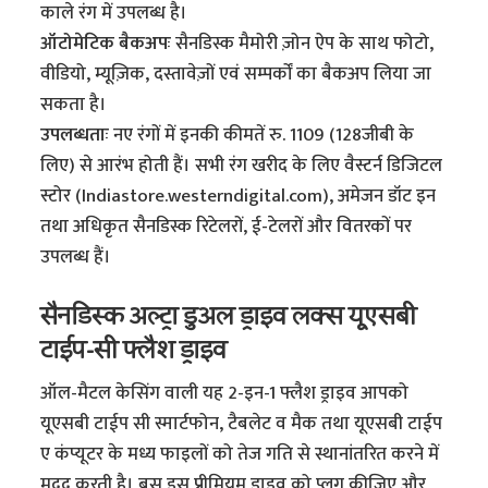
काले रंग में उपलब्ध है।
ऑटोमेटिक बैकअपः
सैनडिस्क मैमोरी ज़ोन ऐप के साथ फोटो,
वीडियो, म्यूज़िक, दस्तावेज़ों एवं सम्पर्कों का बैकअप लिया जा
सकता है।
उपलब्धताः
नए रंगों में इनकी कीमतें रु. 1109 (128जीबी के
लिए) से आरंभ होती हैं। सभी रंग खरीद के लिए वैस्टर्न डिजिटल
स्टोर (Indiastore.westerndigital.com), अमेजन डॉट इन
तथा अधिकृत सैनडिस्क रिटेलरों, ई-टेलरों और वितरकों पर
उपलब्ध हैं।
सैनडिस्क अल्ट्रा डुअल ड्राइव लक्स यूएसबी
टाईप-सी फ्लैश ड्राइव
ऑल-मैटल केसिंग वाली यह 2-इन-1 फ्लैश ड्राइव आपको
यूएसबी टाईप सी स्मार्टफोन, टैबलेट व मैक तथा यूएसबी टाईप
ए कंप्यूटर के मध्य फाइलों को तेज गति से स्थानांतरित करने में
मदद करती है। बस इस प्रीमियम ड्राइव को प्लग कीजिए और