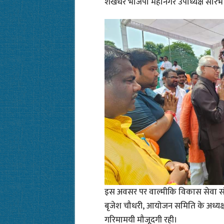
शंखधर भाजपा महानगर उपाध्यक्ष सौरभ व
इस अवसर पर वाल्मीकि विकास सेवा संस्था
बृजेश चौधरी, आयोजन समिति के अध्यक्ष
गरिमामयी मौजूदगी रही।