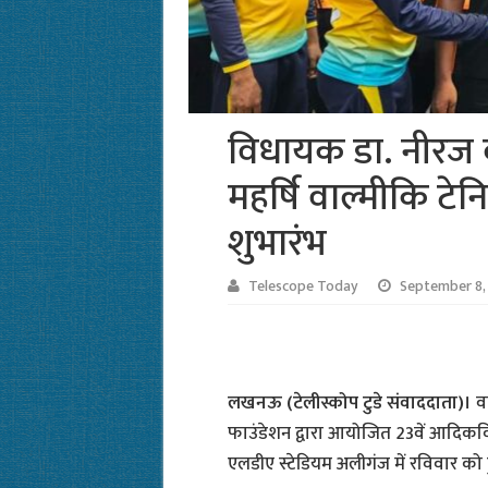
विधायक डा. नीरज ब
महर्षि वाल्मीकि टेनि
शुभारंभ
Telescope Today
September 8,
लखनऊ (टेलीस्कोप टुडे संवाददाता)।
व
फाउंडेशन द्वारा आयोजित 23वें आदिकवि म
एलडीए स्टेडियम अलीगंज में रविवार को 