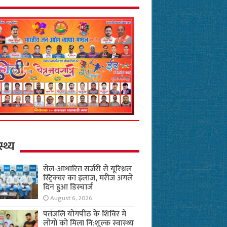
स्थ्य
सेल-आधारित सर्जरी से यूरिथ्रल
स्ट्रिक्चर का इलाज, मरीज अगले
दिन हुआ डिस्चार्ज
August 6, 2026
पतंजलि योगपीठ के शिविर में
लोगों को मिला नि:शुल्क स्वास्थ्य