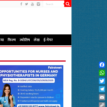
या
फिल्म
ज्योतिष
लेख
ई-पेपर
Fac
Wha
Twit
Tel
Emai