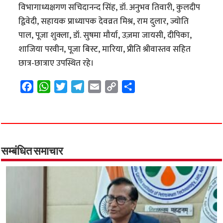
विभागाध्यक्षगण सचिदानन्द सिंह, डॉ. अनुभव तिवारी, कुलदीप
द्विवेदी, सहायक प्राध्यापक देवव्रत मिश्र, राम दुलार, ज्योति
पाल, पूजा शुक्ला, डॉ. सुषमा मौर्या, उज़मा जायसी, दीपिका,
शाजिया परवीन, पूजा बिस्ट, मारिया, प्रीति श्रीवास्तव सहित
छात्र-छात्राए उपस्थित रहे।
F
W
T
T
E
C
S
a
h
w
e
m
o
h
c
a
i
l
a
p
a
e
t
t
e
i
y
r
b
s
t
g
l
L
e
o
A
e
r
i
सम्बंधित समाचार
o
p
r
a
n
k
p
m
k