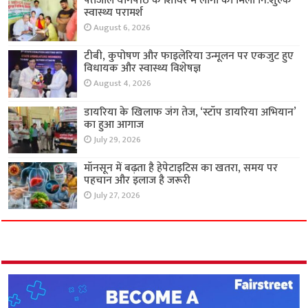
पतंजलि योगपीठ के शिविर में लोगों को मिला नि:शुल्क
स्वास्थ्य परामर्श
August 6, 2026
टीबी, कुपोषण और फाइलेरिया उन्मूलन पर एकजुट हुए
विधायक और स्वास्थ्य विशेषज्ञ
August 4, 2026
डायरिया के खिलाफ जंग तेज, ‘स्टॉप डायरिया अभियान’
का हुआ आगाज
July 29, 2026
मॉनसून में बढ़ता है हेपेटाइटिस का खतरा, समय पर
पहचान और इलाज है जरूरी
July 27, 2026