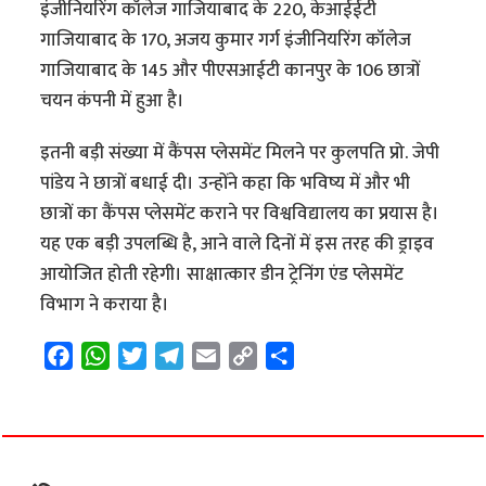
इंजीनियरिंग कॉलेज गाजियाबाद के 220, केआईईटी
गाजियाबाद के 170, अजय कुमार गर्ग इंजीनियरिंग कॉलेज
गाजियाबाद के 145 और पीएसआईटी कानपुर के 106 छात्रों
चयन कंपनी में हुआ है।
इतनी बड़ी संख्या में कैंपस प्लेसमेंट मिलने पर कुलपति प्रो. जेपी
पांडेय ने छात्रों बधाई दी। उन्होंने कहा कि भविष्य में और भी
छात्रों का कैंपस प्लेसमेंट कराने पर विश्वविद्यालय का प्रयास है।
यह एक बड़ी उपलब्धि है, आने वाले दिनों में इस तरह की ड्राइव
आयोजित होती रहेगी। साक्षात्कार डीन ट्रेनिंग एंड प्लेसमेंट
विभाग ने कराया है।
F
W
T
T
E
C
S
a
h
w
e
m
o
h
c
a
i
l
a
p
a
e
t
t
e
i
y
r
b
s
t
g
l
L
e