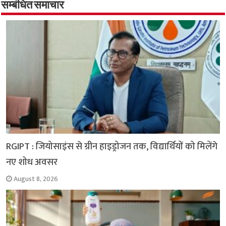
o
A
e
r
i
सम्बंधित समाचार
o
p
r
a
n
k
p
m
k
RGIPT : जियोसाइंस से ग्रीन हाइड्रोजन तक, विद्यार्थियों को मिलेंगे
नए शोध अवसर
August 8, 2026