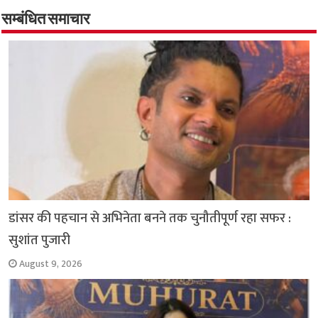
b
s
t
g
l
L
e
o
A
e
r
i
सम्बंधित समाचार
o
p
r
a
n
k
p
m
k
डांसर की पहचान से अभिनेता बनने तक चुनौतीपूर्ण रहा सफर :
सुशांत पुजारी
August 9, 2026