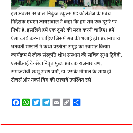
इस अवसर पर बाल निकुंज स्कूल्स एंड कॉलेजेज के प्रबंध
निदेशक एचएन जायसवाल ने कहा कि हम सब एक दूसरे पर
निर्भर हैं, इसलिये हमें एक दूसरे की मदद करनी चाहिए। हमें
ऐसा कार्य करना चाहिए जिसमें सब की भलाई हो। प्रधानाचार्य
भगवती भण्डारी ने कथा प्रस्तोता समूह का स्वागत किया।
कार्यक्रम में लोक संस्कृति शोध संस्थान की सचिव सुधा द्विवेदी,
एसबीआई के सेवानिवृत मुख्य प्रबंधक राजनारायण,
समाजसेवी शम्भू शरण वर्मा, डा. एसके गोपाल के साथ ही
टीचर्स और गर्ल्स विंग की छात्रायें उपस्थित रहीं।
F
W
T
T
E
C
S
a
h
w
e
m
o
h
c
a
i
l
a
p
a
e
t
t
e
i
y
r