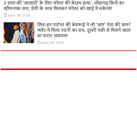
CM से लगाई न्याय की गुहार
July 13, 2026
बेंगलुरु में सनकी बेटे ने मां, नानी और बहनोई को काटा;
पड़ोसियों ने कमरे में किया बंद तो…
July 12, 2026
3 साल की ‘आजादी’ के लिए मंगेतर की बेरहम हत्या :
लोहागढ़ किले का खौफनाक सच, प्रेमी के साथ मिलकर
मंगेतर को खाई में धकेला!
June 28, 2026
लिव-इन पार्टनर की बेवफाई ने ली ‘आप’ नेता की जान?
फ्लैट में मिला नंदनी का शव, दूसरी पत्नी से मिलने जाता
था फरार असलम!
June 26, 2026