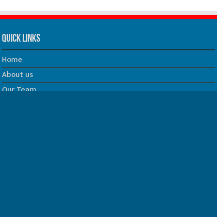
Quick Links
Home
About us
Our Team
Privacy Policy
Contact us
धर्म/ज्योतिष
फिल्म
Join us on Facebook
Follow us on Twitter