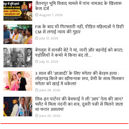
जैतनपुर भूमि विवाद मामले में पांच नामजद के खिलाफ
केस दर्ज
August 7, 2026
FIR के बाद भी गिरफ्तारी नहीं, पीड़ित महिलाओं ने डिप्टी
CM से लगाई न्याय की गुहार
July 13, 2026
बेंगलुरु में सनकी बेटे ने मां, नानी और बहनोई को काटा;
पड़ोसियों ने कमरे में किया बंद तो…
July 12, 2026
3 साल की ‘आजादी’ के लिए मंगेतर की बेरहम हत्या :
लोहागढ़ किले का खौफनाक सच, प्रेमी के साथ मिलकर
मंगेतर को खाई में धकेला!
June 28, 2026
लिव-इन पार्टनर की बेवफाई ने ली ‘आप’ नेता की जान?
फ्लैट में मिला नंदनी का शव, दूसरी पत्नी से मिलने जाता
था फरार असलम!
June 26, 2026