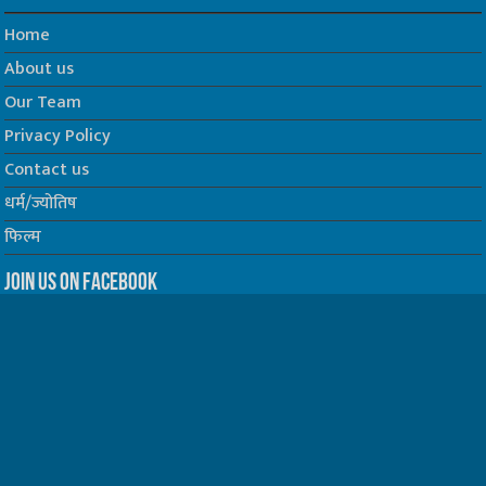
Home
About us
Our Team
Privacy Policy
Contact us
धर्म/ज्योतिष
फिल्म
Join us on Facebook
Follow us on Twitter
Website Developed by -
Prabhat Media Creations
© Copyrights 2026, All Rights Reserved to TelescopeToday.IN