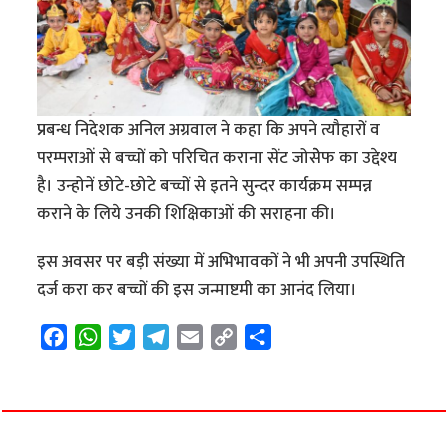
प्रबन्ध निदेशक अनिल अग्रवाल ने कहा कि अपने त्यौहारों व
परम्पराओं से बच्चों को परिचित कराना सेंट जोसेेफ का उद्देश्य
है। उन्होनें छोटे-छोटे बच्चों से इतने सुन्दर कार्यक्रम सम्पन्न
कराने के लिये उनकी शिक्षिकाओं की सराहना की।
इस अवसर पर बड़ी संख्या में अभिभावकों ने भी अपनी उपस्थिति
दर्ज करा कर बच्चों की इस जन्माष्टमी का आनंद लिया।
F
W
T
T
E
C
S
a
h
w
e
m
o
h
c
a
i
l
a
p
a
e
t
t
e
i
y
r
b
s
t
g
l
L
e