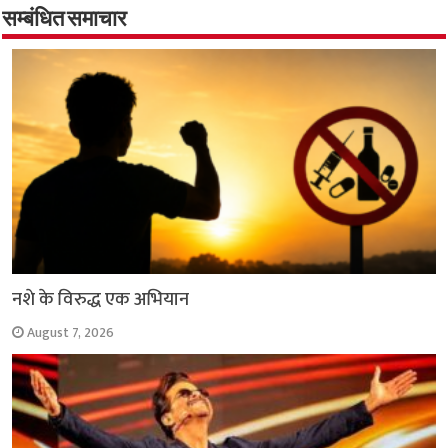
o
A
e
r
i
सम्बंधित समाचार
o
p
r
a
n
k
p
m
k
नशे के विरुद्ध एक अभियान
August 7, 2026