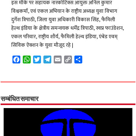
इस मौके पर सहायक नारकोटिक्स आयुक्त अनिल कुमार
विश्वकर्मा, एवं एकल अभियान के राष्ट्रीय अध्यक्ष युवा विभाग
दुर्गेश त्रिपाठी, जिला युवा अधिकारी विकास सिंह, फैमिली
हेल्थ इंडिया के क्षेत्रीय समन्वयक धर्मेंद्र त्रिपाठी, स्वप्न फाउंडेशन,
एकल परिवार, राष्ट्रीय शौर्य, फैमिली हेल्थ इंडिया, एंबेड एवम्
सिविक ऐक्शन के युवा मौजूद रहे |
F
W
T
T
E
C
S
a
h
w
e
m
o
h
c
a
i
l
a
p
a
e
t
t
e
i
y
r
b
s
t
g
l
L
e
o
A
e
r
i
सम्बंधित समाचार
o
p
r
a
n
k
p
m
k