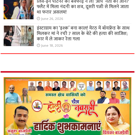
लिव-इन पार्टनर की बेवफाई ने ली ‘आप’ नेता की जान?
फ्लैट में मिला नंदनी का शव, दूसरी पत्नी से मिलने जाता
था फरार असलम!
June 26, 2026
इंस्टाग्राम का ‘इश्क’ बना काल! मेरठ में बॉयफ्रेंड के साथ
मिलकर मां ने रची 7 साल के बेटे की हत्या की साजिश;
कार में ले जाकर रेता गला
June 18, 2026