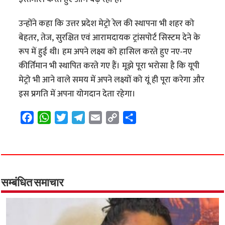
उन्होंने कहा कि उत्तर प्रदेश मेट्रो रेल की स्थापना भी शहर को
बेहतर, तेज, सुरक्षित एवं आरामदायक ट्रांसपोर्ट सिस्टम देने के
रूप में हुई थी। हम अपने लक्ष्य को हासिल करते हुए नए-नए
कीर्तिमान भी स्थापित करते गए हैं। मूझे पूरा भरोसा है कि यूपी
मेट्रो भी आने वाले समय में अपने लक्ष्यों को यूं ही पूरा करेगा और
इस प्रगति में अपना योगदान देता रहेगा।
F
W
T
T
E
C
S
a
h
w
e
m
o
h
c
a
i
l
a
p
a
e
t
t
e
i
y
r
b
s
t
g
l
L
e
o
A
e
r
i
सम्बंधित समाचार
o
p
r
a
n
k
p
m
k