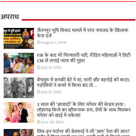
अपराध
जैतनपुर भूमि विवाद मामले में पांच नामजद के खिलाफ
केस दर्ज
August 7, 2026
FIR के बाद भी गिरफ्तारी नहीं, पीड़ित महिलाओं ने डिप्टी
CM से लगाई न्याय की गुहार
July 13, 2026
बेंगलुरु में सनकी बेटे ने मां, नानी और बहनोई को काटा;
पड़ोसियों ने कमरे में किया बंद तो…
July 12, 2026
3 साल की ‘आजादी’ के लिए मंगेतर की बेरहम हत्या :
लोहागढ़ किले का खौफनाक सच, प्रेमी के साथ मिलकर
मंगेतर को खाई में धकेला!
June 28, 2026
लिव-इन पार्टनर की बेवफाई ने ली ‘आप’ नेता की जान?