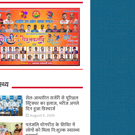
स्थ्य
सेल-आधारित सर्जरी से यूरिथ्रल
स्ट्रिक्चर का इलाज, मरीज अगले
दिन हुआ डिस्चार्ज
August 6, 2026
पतंजलि योगपीठ के शिविर में
लोगों को मिला नि:शुल्क स्वास्थ्य