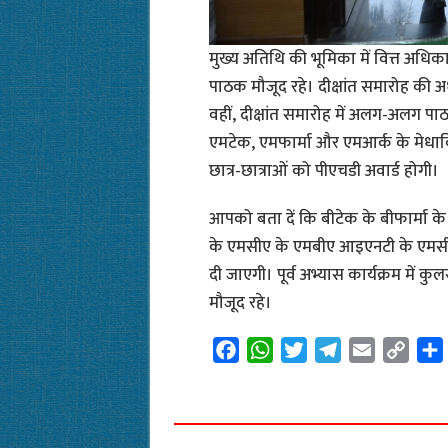
मुख्य अतिथि की भूमिका में वित्त अधिकारी
पाठक मौजूद रहे। दीक्षांत समारोह की 
वहीं, दीक्षांत समारोह में अलग-अलग पाठक
एमटेक, एमफार्मा और एमआर्क के मेधा
छात्र-छात्राओं को पीएचडी अवार्ड होगी।
आपको बता दें कि बीटेक के बीफार्मा 
के एमसीए के एमबीए आइएनटी के एमसीए आ
दी जाएगी। पूर्व अभ्यास कार्यक्रम में 
मौजूद रहे।
F
W
T
T
E
C
a
h
w
e
m
o
c
a
i
l
a
p
e
t
t
e
i
y