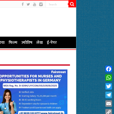
िया
फिल्म
ज्योतिष
लेख
ई-पेपर
Fac
Wha
Twit
Tel
Emai