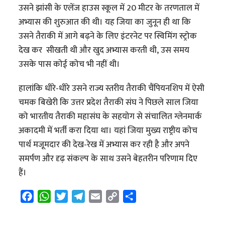
उसने झांसी के एलेंज हाउस स्कूल में 20 मीटर के तरणताल में
अभ्यास की शुरुआत की थी। यह जिया का जुनून ही था कि
उसने तैराकी में आगे बढ़ने के लिए इंटरनेट पर स्विमिंग स्ट्रोक
देख कर सीखती थी और खुद अभ्यास करती थी, उस समय
उसके पास कोई कोच भी नहीं थी।
हालांकि धीरे-धीरे उसने राज्य स्तरीय तैराकी चैंपियनशिप में ऐसी
चमक बिखेरी कि उत्तर प्रदेश तैराकी संघ ने पिछले साल जिया
को भारतीय तैराकी महासंघ के सहयोग से संचालित ग्लेनमार्क
अकादमी में भर्ती करा दिया था। यहां जिया मुख्य राष्ट्रीय कोच
पार्थ मजूमदार की देख-रेख में अभ्यास कर रही है और अपने
समर्पण और दृढ़ संकल्प के साथ उसने बेहतरीन परिणाम दिए
हैं।
F
W
T
T
E
C
S
a
h
w
e
m
o
h
c
a
i
l
a
p
a