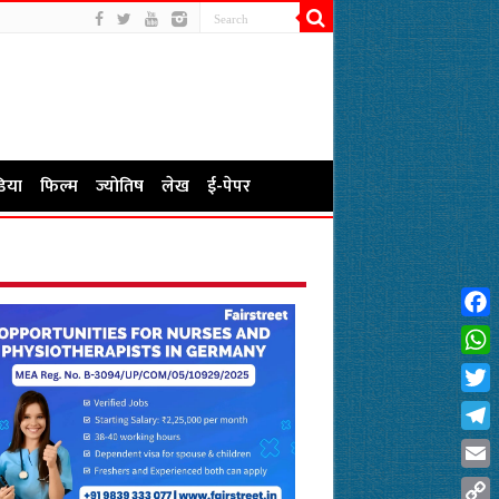
िया
फिल्म
ज्योतिष
लेख
ई-पेपर
Fac
Wha
Twit
Tel
Emai