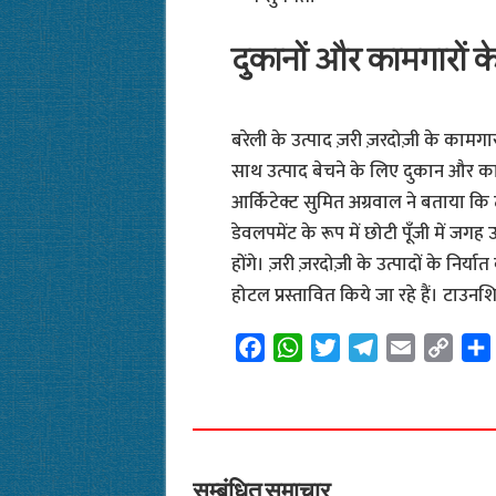
दुकानों और कामगारों क
बरेली के उत्पाद ज़री ज़रदोज़ी के कामगा
साथ उत्पाद बेचने के लिए दुकान और का
आर्किटेक्ट सुमित अग्रवाल ने बताया कि टा
डेवलपमेंट के रूप में छोटी पूँजी में जग
होंगे। ज़री ज़रदोज़ी के उत्पादों के नि
होटल प्रस्तावित किये जा रहे हैं। टाउन
F
W
T
T
E
C
a
h
w
e
m
o
c
a
i
l
a
p
e
t
t
e
i
y
b
s
t
g
l
L
o
A
e
r
i
सम्बंधित समाचार