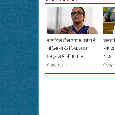
o
p
r
a
n
k
p
m
k
राष्ट्रमंडल खेल 2026: सीमा ने
जनसां
महिलाओं के डिस्कस थ्रो
आपदा 
फ़ाइनल में जीता कांस्य
यादव
July 31, 2026
July 