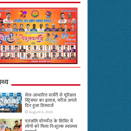
स्थ्य
सेल-आधारित सर्जरी से यूरिथ्रल
स्ट्रिक्चर का इलाज, मरीज अगले
दिन हुआ डिस्चार्ज
August 6, 2026
पतंजलि योगपीठ के शिविर में
लोगों को मिला नि:शुल्क स्वास्थ्य