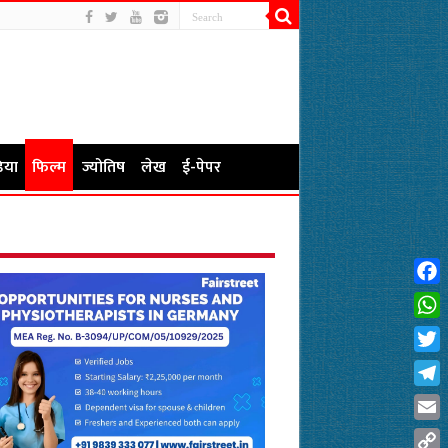
िया
फिल्म
ज्योतिष
लेख
ई-पेपर
Fac
Wha
Twit
Tel
Emai