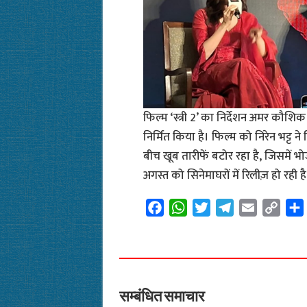
फिल्म ‘स्त्री 2’ का निर्देशन अमर कौशिक
निर्मित किया है। फिल्म को निरेन भट्ट ने
बीच खूब तारीफें बटोर रहा है, जिसमें भो
अगस्त को सिनेमाघरों में रिलीज़ हो रही है
F
W
T
T
E
C
a
h
w
e
m
o
c
a
i
l
a
p
e
t
t
e
i
y
b
s
t
g
l
L
o
A
e
r
i
सम्बंधित समाचार