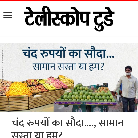
चंद रुपयों का सौदा…., सामान
सस्ता या हम?