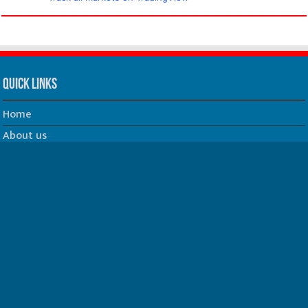
Quick Links
Home
About us
Our Team
Privacy Policy
Contact us
धर्म/ज्योतिष
फिल्म
Join us on Facebook