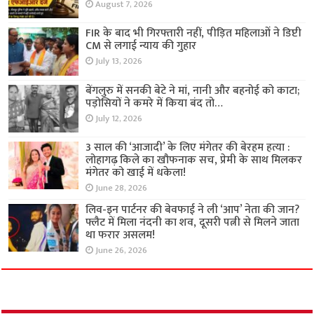
August 7, 2026
FIR के बाद भी गिरफ्तारी नहीं, पीड़ित महिलाओं ने डिप्टी
CM से लगाई न्याय की गुहार
July 13, 2026
बेंगलुरु में सनकी बेटे ने मां, नानी और बहनोई को काटा;
पड़ोसियों ने कमरे में किया बंद तो…
July 12, 2026
3 साल की ‘आजादी’ के लिए मंगेतर की बेरहम हत्या :
लोहागढ़ किले का खौफनाक सच, प्रेमी के साथ मिलकर
मंगेतर को खाई में धकेला!
June 28, 2026
लिव-इन पार्टनर की बेवफाई ने ली ‘आप’ नेता की जान?
फ्लैट में मिला नंदनी का शव, दूसरी पत्नी से मिलने जाता
था फरार असलम!
June 26, 2026