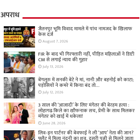
अपराध
जैतनपुर भूमि विवाद मामले में पांच नामजद के खिलाफ
केस दर्ज
August 7, 2026
FIR के बाद भी गिरफ्तारी नहीं, पीड़ित महिलाओं ने डिप्टी
CM से लगाई न्याय की गुहार
July 13, 2026
बेंगलुरु में सनकी बेटे ने मां, नानी और बहनोई को काटा;
पड़ोसियों ने कमरे में किया बंद तो…
July 12, 2026
3 साल की ‘आजादी’ के लिए मंगेतर की बेरहम हत्या :
लोहागढ़ किले का खौफनाक सच, प्रेमी के साथ मिलकर
मंगेतर को खाई में धकेला!
June 28, 2026
लिव-इन पार्टनर की बेवफाई ने ली ‘आप’ नेता की जान?
फ्लैट में मिला नंदनी का शव, दूसरी पत्नी से मिलने जाता