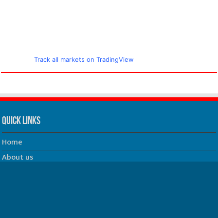
Track all markets on TradingView
Quick Links
Home
About us
Our Team
Privacy Policy
Contact us
धर्म/ज्योतिष