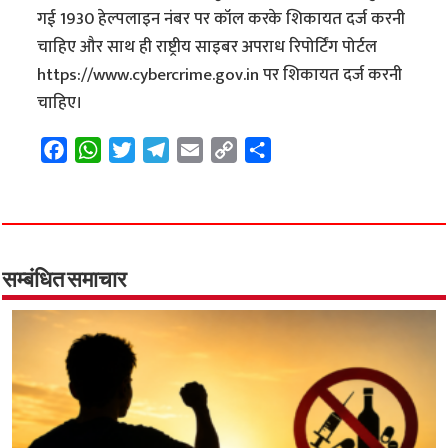
गई 1930 हेल्पलाइन नंबर पर कॉल करके शिकायत दर्ज करनी
चाहिए और साथ ही राष्ट्रीय साइबर अपराध रिपोर्टिंग पोर्टल
https://www.cybercrime.gov.in पर शिकायत दर्ज करनी
चाहिए।
F
W
T
T
E
C
S
a
h
w
e
m
o
h
c
a
i
l
a
p
a
e
t
t
e
i
y
r
b
s
t
g
l
L
e
o
A
e
r
i
सम्बंधित समाचार
o
p
r
a
n
k
p
m
k