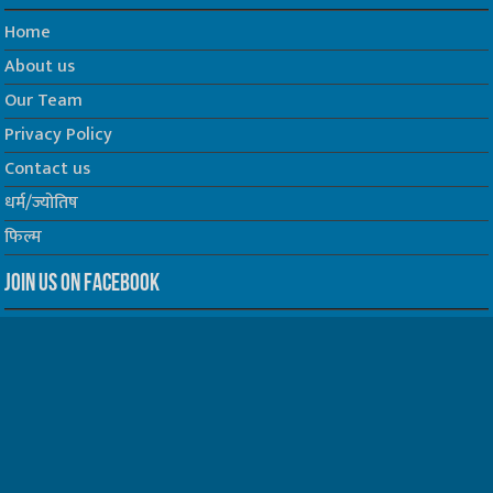
Home
About us
Our Team
Privacy Policy
Contact us
धर्म/ज्योतिष
फिल्म
Join us on Facebook
Follow us on Twitter
Website Developed by -
Prabhat Media Creations
© Copyrights 2026, All Rights Reserved to TelescopeToday.IN