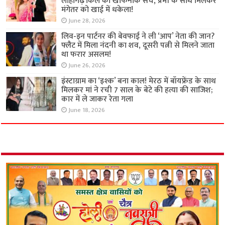
लोहागढ़ किले का खौफनाक सच, प्रेमी के साथ मिलकर
मंगेतर को खाई में धकेला!
June 28, 2026
लिव-इन पार्टनर की बेवफाई ने ली ‘आप’ नेता की जान?
फ्लैट में मिला नंदनी का शव, दूसरी पत्नी से मिलने जाता
था फरार असलम!
June 26, 2026
इंस्टाग्राम का ‘इश्क’ बना काल! मेरठ में बॉयफ्रेंड के साथ
मिलकर मां ने रची 7 साल के बेटे की हत्या की साजिश;
कार में ले जाकर रेता गला
June 18, 2026