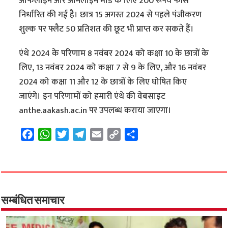
ऑफलाइन और ऑनलाइन मोड के लिए 200 रूपये फीस
निर्धारित की गई है। छात्र 15 अगस्त 2024 से पहले पंजीकरण
शुल्क पर फ्लैट 50 प्रतिशत की छूट भी प्राप्त कर सकते हैं।
एंथे 2024 के परिणाम 8 नवंबर 2024 को कक्षा 10 के छात्रों के
लिए, 13 नवंबर 2024 को कक्षा 7 से 9 के लिए, और 16 नवंबर
2024 को कक्षा 11 और 12 के छात्रों के लिए घोषित किए
जाएंगे। इन परिणामों को हमारी एंथे की वेबसाइट
anthe.aakash.ac.in पर उपलब्ध कराया जाएगा।
F
W
T
T
E
C
S
a
h
w
e
m
o
h
c
a
i
l
a
p
a
e
t
t
e
i
y
r
b
s
t
g
l
L
e
o
A
e
r
i
सम्बंधित समाचार
o
p
r
a
n
k
p
m
k