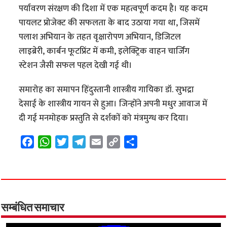
पर्यावरण संरक्षण की दिशा में एक महत्वपूर्ण कदम है। यह कदम
पायलट प्रोजेक्ट की सफलता के बाद उठाया गया था, जिसमें
पलाश अभियान के तहत वृक्षारोपण अभियान, डिजिटल
लाइब्रेरी, कार्बन फूटप्रिंट में कमी, इलेक्ट्रिक वाहन चार्जिंग
स्टेशन जैसी सफल पहल देखी गई थी।
समारोह का समापन हिंदुस्तानी शास्त्रीय गायिका डॉ. सुभद्रा
देसाई के शास्त्रीय गायन से हुआ। जिन्होंने अपनी मधुर आवाज में
दी गई मनमोहक प्रस्तुति से दर्शकों को मंत्रमुग्ध कर दिया।
F
W
T
T
E
C
S
a
h
w
e
m
o
h
c
a
i
l
a
p
a
e
t
t
e
i
y
r
b
s
t
g
l
L
e
o
A
e
r
i
सम्बंधित समाचार
o
p
r
a
n