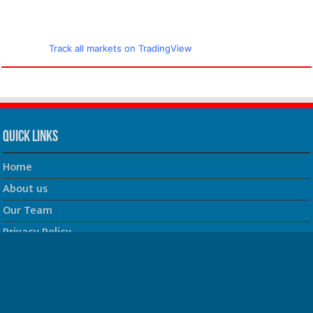
Track all markets on TradingView
Quick Links
Home
About us
Our Team
Privacy Policy
Contact us
धर्म/ज्योतिष
फिल्म