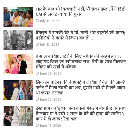
FIR के बाद भी गिरफ्तारी नहीं, पीड़ित महिलाओं ने डिप्टी
CM से लगाई न्याय की गुहार
July 13, 2026
बेंगलुरु में सनकी बेटे ने मां, नानी और बहनोई को काटा;
पड़ोसियों ने कमरे में किया बंद तो…
July 12, 2026
3 साल की ‘आजादी’ के लिए मंगेतर की बेरहम हत्या :
लोहागढ़ किले का खौफनाक सच, प्रेमी के साथ मिलकर
मंगेतर को खाई में धकेला!
June 28, 2026
लिव-इन पार्टनर की बेवफाई ने ली ‘आप’ नेता की जान?
फ्लैट में मिला नंदनी का शव, दूसरी पत्नी से मिलने जाता
था फरार असलम!
June 26, 2026
इंस्टाग्राम का ‘इश्क’ बना काल! मेरठ में बॉयफ्रेंड के साथ
मिलकर मां ने रची 7 साल के बेटे की हत्या की साजिश;
कार में ले जाकर रेता गला
June 18, 2026