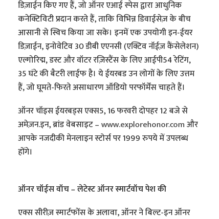
डिज़ाईन किए गए हैं, जो ऑनर एआई स्पेस द्वारा आधुनिक
कनेक्टिविटी प्रदान करते हैं, ताकि विभिन्न डिवाईसेज़ के बीच
आसानी से स्विच किया जा सके। इनमें एक उपयोगी इन-ईयर
डिज़ाईन, इनोवेटिव 30 डीबी एएनसी (एक्टिव नॉईज़ कैंसेलेशन)
एल्गोरिद्म, डस्ट और वॉटर रज़िस्टैंस के लिए आईपी54 रेटिंग,
35 घंटे की बैटरी लाईफ है। ये ईयरबड उन लोगों के लिए उत्तम
हैं, जो घूमते-फिरते असाधारण ऑडियो परफॉर्मेंस चाहते हैं।
ऑनर चॉइस ईयरबड्स एक्स5, 16 फरवरी दोपहर 12 बजे से
अमेज़न.इन, ब्रांड वेबसाइट –
www.explorehonor.com
और
आपके नजदीकी मेनलाइन स्टोर्स पर 1999 रुपये में उपलब्ध
होंगे।
ऑनर चॉईस वॉच – लेटेस्ट ऑनर स्मार्टवॉच पेश की
एक्स सीरीज़ स्मार्टफोंस के अलावा, ऑनर ने बिल्ट-इन ऑनर