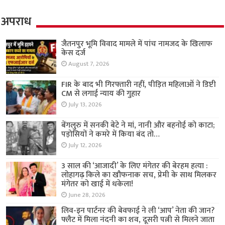
अपराध
जैतनपुर भूमि विवाद मामले में पांच नामजद के खिलाफ
केस दर्ज
August 7, 2026
FIR के बाद भी गिरफ्तारी नहीं, पीड़ित महिलाओं ने डिप्टी
CM से लगाई न्याय की गुहार
July 13, 2026
बेंगलुरु में सनकी बेटे ने मां, नानी और बहनोई को काटा;
पड़ोसियों ने कमरे में किया बंद तो…
July 12, 2026
3 साल की ‘आजादी’ के लिए मंगेतर की बेरहम हत्या :
लोहागढ़ किले का खौफनाक सच, प्रेमी के साथ मिलकर
मंगेतर को खाई में धकेला!
June 28, 2026
लिव-इन पार्टनर की बेवफाई ने ली ‘आप’ नेता की जान?
फ्लैट में मिला नंदनी का शव, दूसरी पत्नी से मिलने जाता